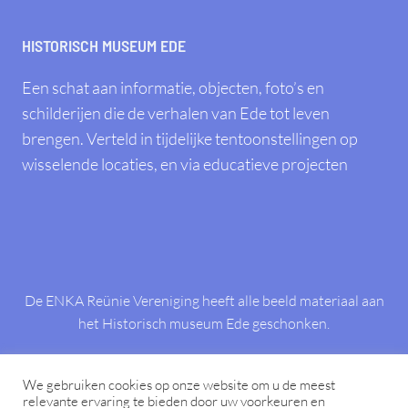
HISTORISCH MUSEUM EDE
Een schat aan informatie, objecten, foto’s en
schilderijen die de verhalen van Ede tot leven
brengen. Verteld in tijdelijke tentoonstellingen op
wisselende locaties, en via educatieve projecten
De ENKA Reünie Vereniging heeft alle beeld materiaal aan
het Historisch museum Ede geschonken.
Wilt u meer informatie over de personeelsbladen, “De
nieuwsboom” en “de Spindop”, of persoonlijke foto’s
We gebruiken cookies op onze website om u de meest
relevante ervaring te bieden door uw voorkeuren en
bekijken,