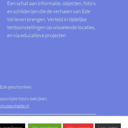
Een schat aan informatie, objecten, foto’s
en schilderijen die de verhalen van Ede
tot leven brengen. Verteld in tijdelijke
tentoonstellingen op wisselende locaties,
en via educatieve projecten
 Ede geschonken.
oonlijke foto’s bekijken,
chmuseumede.nl
Otterlo
e Instellingen
Alles accepteren
Alles weigeren
Lees verder