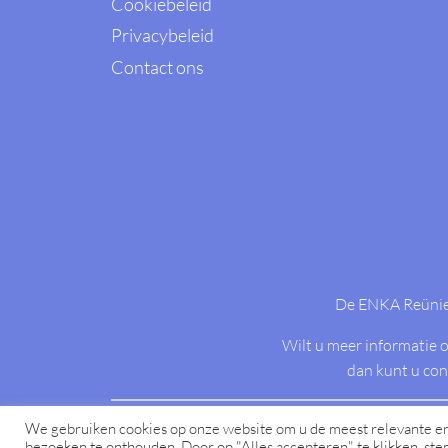
Cookiebeleid
Privacybeleid
Contact ons
De ENKA Reünie 
Wilt u meer informatie o
dan kunt u co
We gebruiken cookies op onze website om u de meest relevante er
© 2026 
bezoeken te onthouden. Door op "Alles accepteren" te klikken, ste