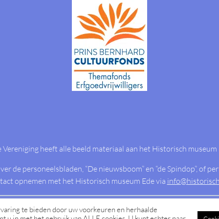
Vereniging heeft alle beeld materiaal aan het Historisch museum
ver de personeelsbladen, “De nieuwsboom” en “de Spindop”, of pers
ntact opnemen met het Historisch museum Ede via
info@historis
varing te bieden door uw voorkeuren en herhaalde
ENKA Historie | Historisch Museum Ede. | Ontwerp:
eye-graphics
mt u in met het gebruik van ALLE cookies. U kunt echter naar
Cooki